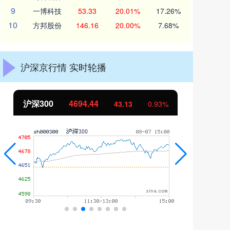
9
一博科技
53.33
20.01%
17.26%
10
方邦股份
146.16
20.00%
7.68%
沪深京行情 实时轮播
北证50
1134.24
创
11.37
1.01%