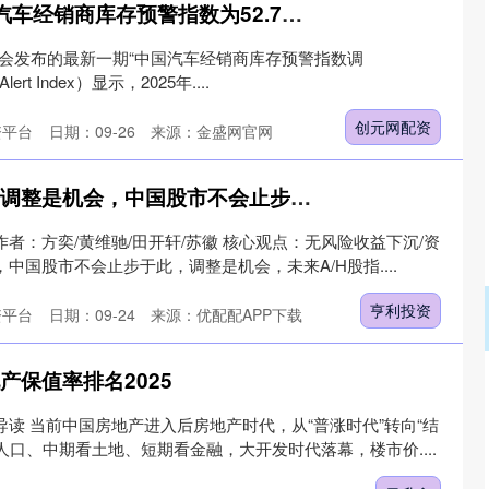
创元网配资 5月中国汽车经销商库存预警指数为52.7%，环比下降7.1个百分点
协会发布的最新一期“中国汽车经销商库存预警指数调
y Alert Index）显示，2025年....
创元网配资
资平台
日期：09-26
来源：金盛网官网
亨利投资 国泰海通：调整是机会，中国股市不会止步于此
者：方奕/黄维驰/田开轩/苏徽 核心观点：无风险收益下沉/资
中国股市不会止步于此，调整是机会，未来A/H股指....
亨利投资
资平台
日期：09-24
来源：优配配APP下载
产保值率排名2025
导读 当前中国房地产进入后房地产时代，从“普涨时代”转向“结
人口、中期看土地、短期看金融，大开发时代落幕，楼市价....