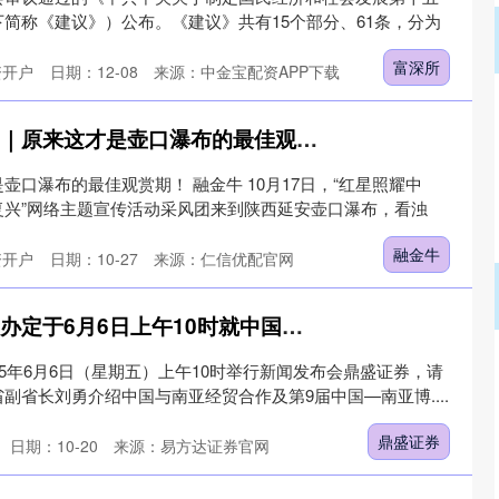
简称《建议》）公布。《建议》共有15个部分、61条，分为
富深所
资开户
日期：12-08
来源：中金宝配资APP下载
融金牛 红星照耀中国｜原来这才是壶口瀑布的最佳观赏期！
口瀑布的最佳观赏期！ 融金牛 10月17日，“红星照耀中
复兴”网络主题宣传活动采风团来到陕西延安壶口瀑布，看浊
融金牛
资开户
日期：10-27
来源：仁信优配官网
鼎盛证券 预告：国新办定于6月6日上午10时就中国与南亚经贸合作及第9届中国—南亚博览会有关情况举行新闻发布会
25年6月6日（星期五）上午10时举行新闻发布会鼎盛证券，请
副省长刘勇介绍中国与南亚经贸合作及第9届中国—南亚博....
鼎盛证券
日期：10-20
来源：易方达证券官网