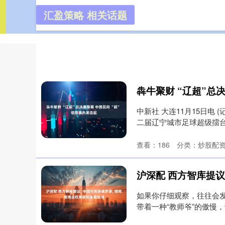
汇盈策略 相关话题
汇盈策略
首页
中新社 大连11月15日电
二届辽宁城市足球超级擂台赛(
查看：
186
分类：
炒股配
如果你仔细观察，往往会
带着一种“教师爷”的傲慢，