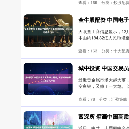
查看：
169
分类：
炒股配
天眼查工商信息显示，12
本由约184.82亿人民币增至
查看：
163
分类：
十大配
深证成指
14311.01
.68
1.02%
200.89
1
最近贵金属市场大起大落
空白银，又赚了一大笔。
情里，....
查看：
78
分类：
汇盈策略
富深所 擘画中国高
近日，中共二十届四中全