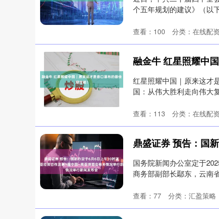
个五年规划的建议》（以下
三大....
查看：
100
分类：
在线配
红星照耀中国｜原来这才是壶
国：从伟大胜利走向伟大
浪....
查看：
113
分类：
在线配
国务院新闻办公室定于20
商务部副部长鄢东，云南省
查看：
77
分类：
汇盈策略