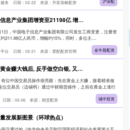
沪深配
资服务
日期：02-22
来源：升富策略配资
金牛股配资 中国电子信息产业集团增资至21198亿 增幅约15%
月1日，中国电子信息产业集团有限公司发生工商变更，注册资
约211.98亿人民币，增幅约15%，同时，多位主....
金牛股配资
资平台
日期：02-21
来源：爱配配资官网
沪深300
4694.44
.42%
43.13
0.93%
城中投资 中国交易员黄金赚大钱后, 反手做空白银, 又赚了几十亿
，有位中国交易员操作很亮眼：先在黄金上大赚，接着精准做
 这位交易员（边锡明）通过中财期货操作，之前在黄金上涨行
城中投资
日期：02-06
来源：期货配资
质量发展新图景（环球热点）
会审议通过的《中共中央关于制定国民经济和社会发展第十五