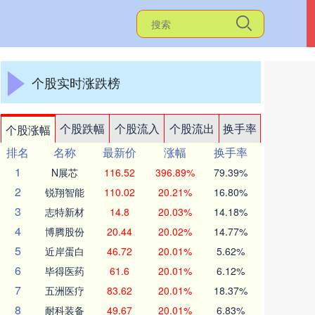
个股实时涨跌榜
个股跌幅
个股流入
个股流出
换手率
个股涨幅
排名
名称
最新价
涨幅
换手率
1
N展芯
116.52
396.89%
79.39%
2
锐翔智能
110.02
20.21%
16.80%
3
志特新材
14.8
20.03%
14.18%
4
博腾股份
20.44
20.02%
14.77%
5
近岸蛋白
46.72
20.01%
5.62%
6
毕得医药
61.6
20.01%
6.12%
7
五洲医疗
83.62
20.01%
18.37%
8
耐科装备
49.67
20.01%
6.83%