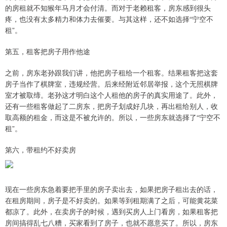
的房租就不知猴年马月才会付清。而对于老赖租客，房东感到很头
疼，也没有太多精力和体力去催要。与其这样，还不如选择“宁空不
租”。
第五，租客把房子用作他途
之前，房东老孙跟我们讲，他把房子租给一个租客。结果租客把这套
房子当作了棋牌室，违规经营。后来经附近邻居举报，这个无照棋牌
室才被取缔。老孙这才明白这个人租他的房子的真实用途了。此外，
还有一些租客做起了二房东，把房子划成好几块，再出租给别人，收
取高额的租金，而这是不被允许的。所以，一些房东就选择了“宁空不
租”。
第六，带租约不好卖房
现在一些房东急着要把手里的房子卖出去，如果把房子租出去的话，
在租房期间，房子是不好卖的。如果等到租期满了之后，可能黄花菜
都凉了。此外，在卖房子的时候，遇到买房人上门看房，如果租客把
房间搞得乱七八糟，买家看到了房子，也就不愿意买了。所以，房东