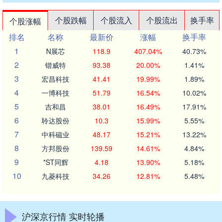
个股跌幅
个股流入
个股流出
换手率
个股涨幅
排名
名称
最新价
涨幅
换手率
1
N展芯
118.9
407.04%
40.73%
2
锴威特
93.38
20.00%
1.41%
3
宏昌科技
41.41
19.99%
1.89%
4
一博科技
51.79
16.54%
10.02%
5
吉和昌
38.01
16.49%
17.91%
6
聆达股份
10.3
15.99%
5.55%
7
中科磁业
48.17
15.21%
13.22%
8
方邦股份
139.59
14.61%
4.84%
9
*ST同辉
4.18
13.90%
5.18%
10
九菱科技
34.26
12.81%
5.48%
沪深京行情 实时轮播