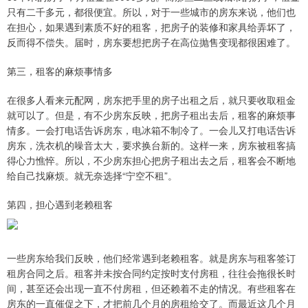
只有二千多元，都很便宜。所以，对于一些城市的房东来说，他们也
在担心，如果遇到素质不好的租客，把房子的装修和家具给弄坏了，
反而得不偿失。届时，房东要想把房子在高位抛售变现都很困难了。
第三，租客的麻烦事情多
在很多人看来元配网，房东把手里的房子出租之后，就只要收取租金
就可以了。但是，有不少房东反映，把房子租出去后，租客的麻烦事
情多。一会打电话告诉房东，电冰箱不制冷了。一会儿又打电话告诉
房东，洗衣机的噪音太大，要求换台新的。这样一来，房东被租客搞
得心力憔悴。所以，不少房东担心把房子租出去之后，租客会不断地
给自己找麻烦。就无奈选择“宁空不租”。
第四，担心遇到老赖租客
一些房东给我们反映，他们经常遇到老赖租客。就是房东与租客签订
租房合同之后。租客并未按合同约定按时支付房租，往往会拖很长时
间，甚至还会出现一直不付房租，但还赖着不走的情况。有些租客在
房东的一直催促之下，才把前几个月的房租给交了。而最近这几个月