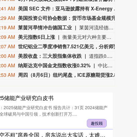
:41 AM
美国 SEC 文件：亚马逊披露持有 X‑Energy 公司 6580 万股 A 类股份。
美国 
:29 AM
美国投资公司协会数据：货币市场基金规模升至 7.91 万亿美元。
美国投
:19 AM
莱茵河旱情冲击德国工业
莱茵河流经德国工业核心地带，承载着德国约80%的内河航运量。受高温干旱影响，近期莱茵河水位持续走低。德国联邦水路与航运管理局数据显示，6日，莱茵河咽喉要道——考布河段通航水深已打破2018年创下的历史最低纪录。同一天，德国交通部长斯特芬·比尔格召集企业高管、航运公司及港口负责人磋商对策。他表示，短期将研究保障运输的方案，长期则包括疏浚航道、改善航运条件等。德国商业银行等机构也警告，若水位继续下降，德国内河航运成本可能继续升高，供应链中断和工业减产风险将进一步上升。（央视新闻）
:09 AM
美元指数6日上涨
衡量美元对六种主要货币的美元指数当天上涨0.25%，在汇市尾市收于99.930。截至纽约汇市尾市，1欧元兑换1.1524美元，低于前一交易日的1.1553美元；1英镑兑换1.3457美元，低于前一交易日的1.3469美元。1美元兑换158.33日元，高于前一交易日的157.67日元；1美元兑换0.8122瑞士法郎，高于前一交易日的0.8069瑞士法郎；1美元兑换1.4014加元，高于前一交易日的1.4008加元；1美元兑换9.5068瑞典克朗，高于前一交易日的9.4832瑞典克朗。
:07 AM
世纪铝业二季度净销售7.521亿美元，分析师预期8.17亿美元。
世纪铝
:00 AM
美股收盘：三大股指集体收跌
道指跌0.85%，标普500指数跌0.18%，纳指跌0.04%。APP AppLovin跌19.66%，Datadog跌19.03%，Epam Systems跌15.33%，Axon Enterprise跌14.28%。“七姐妹”方面：微软涨2.51%，苹果涨0.49%，Meta Platforms涨0.15%，亚马逊跌0.13%，英伟达跌0.23%，特斯拉跌0.63%，谷歌跌0.91%。
:00 AM
纳斯达克中国金龙指数收涨0.32%
中比能源涨21.17%，海天网络涨16.90%，再鼎医药涨13.47%，诺亚财富涨4.84%，中汽系统涨4.37%。
:53 AM
周四（8月6日）纽约尾盘，ICE原糖期货涨2.84%，ICE白糖期货涨2.24%。ICE阿拉比卡咖啡期货跌0.81%，咖啡“C”期货跌1.03%。罗布斯塔咖啡期货跌2.06%。纽约可可期货跌2.87%，报5829美元/吨。伦敦可可期货跌2.28%。芝加哥WCE双低油菜籽期货涨0.16%。ICE棉花期货涨0.10%。
周四（
025储能产业研究白皮书
2025储能产业研究白皮书 报告共计：31页 2024储能产
全球破局与中国引领，技术创新打开万....
趣投顾
元配网 “宁空不租”席卷全国，房东说出大实话，太难了！