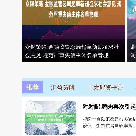
众银策略 金融监管总局起草新规征求社
鼎
会意见 规范严重失信主体名单管理
闻
推荐
汇盈策略
十大配资平台
鸡肉一直以来都是很多家
较低，蛋白质含量较丰富
种家常菜....