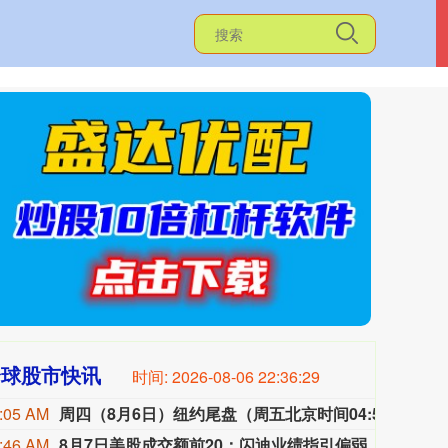
全球股市快讯
时间:
2026-08-06 22:36:30
:05 AM
周四（8月6日）纽约尾盘（周五北京时间04:59），离岸人民币（CNH）兑美元报6.7476元，较周三纽约尾盘涨6点，日内整体交投于6.7455-6.7519元区间。
周四（
:46 AM
8月7日美股成交额前20：闪迪业绩指引偏弱，遭花旗等券商下调目标价
周四美