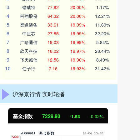
3
锴威特
77.82
20.00%
1.17%
4
科翔股份
64.32
20.00%
12.21%
5
蜀道装备
33.61
19.99%
11.69%
6
中巨芯
27.85
19.99%
32.20%
7
广哈通信
19.03
19.99%
5.84%
8
欣天科技
18.02
19.97%
28.44%
9
飞天诚信
12.56
19.96%
8.49%
10
任子行
7.16
19.93%
31.42%
沪深京行情 实时轮播
基金指数
7229.80
国
-1.63
-0.02%