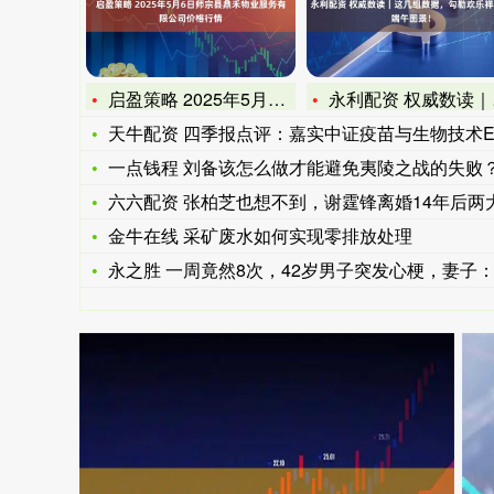
启盈策略 2025年5月6日师宗县鼎禾物业服务有限公司价格行
永利配资 权威数读｜这几组数据，勾勒欢乐祥和的端午图景！
天牛配资 四季报点评：嘉实中证疫苗与生物技术ETF基金季度
一点钱程 刘备该怎么做才能避免夷陵之战的失败
六六配资 张柏芝也想不到，谢霆锋离婚14年后两大黑锅甩掉，
金牛在线 采矿废水如何实现零排放处理
永之胜 一周竟然8次，42岁男子突发心梗，妻子：劝了很多次