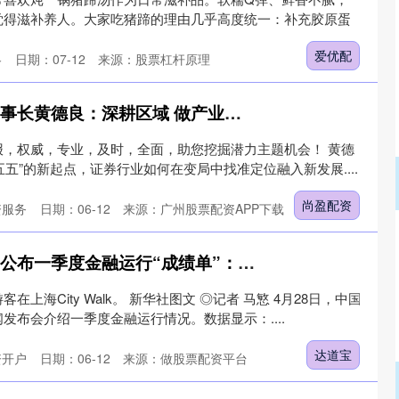
觉得滋补养人。大家吃猪蹄的理由几乎高度统一：补充胶原蛋
爱优配
略
日期：07-12
来源：股票杠杆原理
尚盈配资 华福证券董事长黄德良：深耕区域 做产业生态共建者与长期价值发现者
报，权威，专业，及时，全面，助您挖掘潜力主题机会！ 黄德
十五五”的新起点，证券行业如何在变局中找准定位融入新发展....
尚盈配资
资服务
日期：06-12
来源：广州股票配资APP下载
达道宝 央行上海总部公布一季度金融运行“成绩单”：社融规模同比多增 企业融资成本探底
上海City Walk。 新华社图文 ◎记者 马慜 4月28日，中国
发布会介绍一季度金融运行情况。数据显示：....
达道宝
资开户
日期：06-12
来源：做股票配资平台