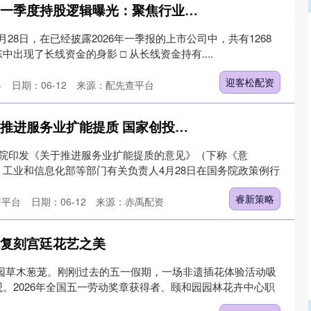
迎客松配资 长线资金一季度持股逻辑曝光：聚焦行业景气度 关注业绩兑现情况
至4月28日，在已经披露2026年一季报的上市公司中，共有1268
出现了长线资金的身影 □ 从长线资金持有....
迎客松配资
略
日期：06-12
来源：配先查平台
睿新策略 多部门合力推进服务业扩能提质 国家创投引导基金、国家级并购基金“上场”
务院印发《关于推进服务业扩能提质的意见》（下称《意
工业和信息化部等部门有关负责人4月28日在国务院政策例行
睿新策略
资平台
日期：06-12
来源：赤禹配资
笔复刻宫廷花艺之美
和园草木葱茏。刚刚过去的五一假期，一场非遗插花体验活动吸
。2026年全国五一劳动奖章获得者、颐和园园林花卉中心职