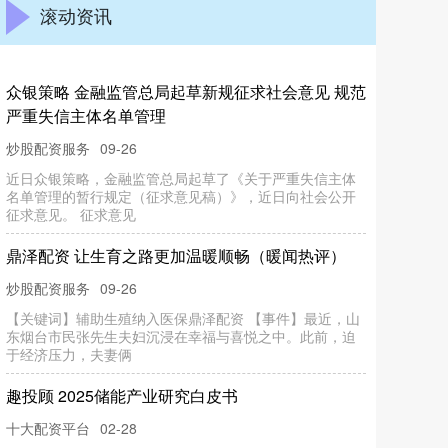
滚动资讯
众银策略 金融监管总局起草新规征求社会意见 规范
严重失信主体名单管理
炒股配资服务
09-26
近日众银策略，金融监管总局起草了《关于严重失信主体
名单管理的暂行规定（征求意见稿）》，近日向社会公开
征求意见。 征求意见
鼎泽配资 让生育之路更加温暖顺畅（暖闻热评）
炒股配资服务
09-26
【关键词】辅助生殖纳入医保鼎泽配资 【事件】最近，山
东烟台市民张先生夫妇沉浸在幸福与喜悦之中。此前，迫
于经济压力，夫妻俩
趣投顾 2025储能产业研究白皮书
十大配资平台
02-28