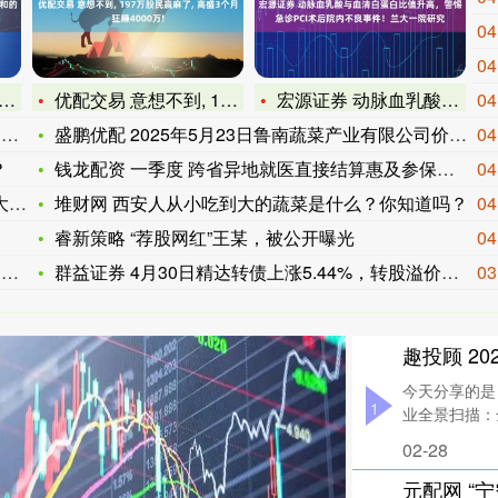
04
04
优配交易 意想不到, 197万股民赢麻了, 高盛3个月狂赚4
宏源证券 动脉血乳酸与血清白蛋白比值升高，警惕急诊PCI术后
04
涨
盛鹏优配 2025年5月23日鲁南蔬菜产业有限公司价格行情
04
？
钱龙配资 一季度 跨省异地就医直接结算惠及参保群众超七千万人
04
王
堆财网 西安人从小吃到大的蔬菜是什么？你知道吗？
04
睿新策略 “荐股网红”王某，被公开曝光
04
，
群益证券 4月30日精达转债上涨5.44%，转股溢价率8.3
03
趣投顾 2
今天分享的是：
1
业全景扫描：
02-28