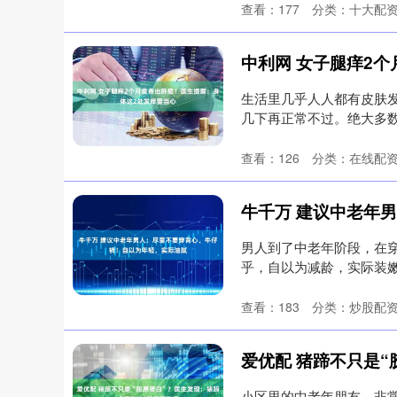
查看：
177
分类：
十大配
生活里几乎人人都有皮肤
几下再正常不过。绝大多
就过去了....
查看：
126
分类：
在线配
男人到了中老年阶段，在穿
乎，自以为减龄，实际装
了....
查看：
183
分类：
炒股配
北证50
1122.88
85
-0.15%
3.42
0.30
小区里的中老年朋友，非