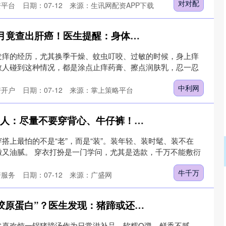
对对配
资平台
日期：07-12
来源：生讯网配资APP下载
中利网 女子腿痒2个月竟查出肝癌！医生提醒：身体这2处发痒要当心
发痒的经历，尤其换季干燥、蚊虫叮咬、过敏的时候，身上痒
数人碰到这种情况，都是涂点止痒药膏、擦点润肤乳，忍一忍
中利网
资开户
日期：07-12
来源：掌上策略平台
牛千万 建议中老年男人：尽量不要穿背心、牛仔裤！自以为年轻，实际油腻
搭上最怕的不是“老”，而是“装”。装年轻、装时髦、装不在
嫩又油腻。 穿衣打扮是一门学问，尤其是选款，千万不能敷衍
牛千万
资服务
日期：07-12
来源：广盛网
创业板指
3515.56
%
-19.58
-0.55%
爱优配 猪蹄不只是“胶原蛋白”？医生发现：猪蹄或还有这4种健康秘密
常喜欢炖一锅猪蹄汤作为日常滋补品。软糯Q弹、鲜香不腻，