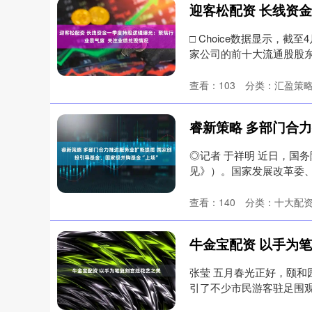
□ Choice数据显示，截
家公司的前十大流通股股东中
查看：
103
分类：
汇盈策
◎记者 于祥明 近日，国
见》）。国家发展改革委、
吹风会....
查看：
140
分类：
十大配
牛金宝配资 以手为
张莹 五月春光正好，颐
引了不少市民游客驻足围观
工....