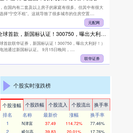
，在国内有二套及以上房子的家庭有很多。但其中有很大
选择“宁空不租”。这就导致了很多城市的住房空置....
元配网
联华证券 全球首款，新国标认证！300750，曝出大利好！
球首款联华证券，新国标认证！300750，曝出大利好！）
池通过新国标认证。 9月15日晚间，....
联华证券
个股实时涨跌榜
个股跌幅
个股流入
个股流出
换手率
个股涨幅
排名
名称
最新价
涨幅
换手率
1
N津富
37.49
114.72%
77.46%
2
威尔高
39.83
20.01%
17.76%