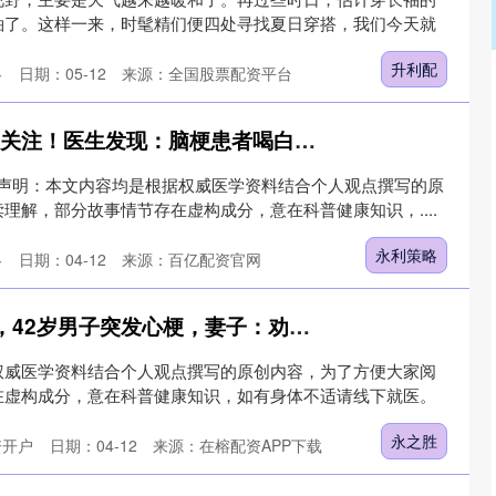
袖了。这样一来，时髦精们便四处寻找夏日穿搭，我们今天就
升利配
略
日期：05-12
来源：全国股票配资平台
永利策略 脑梗再次被关注！医生发现：脑梗患者喝白酒，不用多久或有8变化
分钟 声明：本文内容均是根据权威医学资料结合个人观点撰写的原
理解，部分故事情节存在虚构成分，意在科普健康知识，....
永利策略
略
日期：04-12
来源：百亿配资官网
永之胜 一周竟然8次，42岁男子突发心梗，妻子：劝了很多次，就是不听
权威医学资料结合个人观点撰写的原创内容，为了方便大家阅
在虚构成分，意在科普健康知识，如有身体不适请线下就医。
永之胜
资开户
日期：04-12
来源：在榕配资APP下载