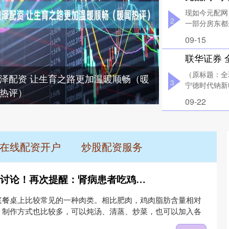
现如今元配网
2
一部分房东都
09-15
（原标题：全
泽配资 让生育之路更加温暖顺畅（暖
3
宁德时代钠新电
热评）
09-22
在线配资开户
炒股配资服务
对对配 鸡肉再次引起讨论！再次提醒：肾病患者吃鸡肉时，一定要留意5点
庭餐桌上比较常见的一种肉类。相比肥肉，鸡肉脂肪含量相对
，制作方式也比较多，可以炖汤、清蒸、炒菜，也可以加入各