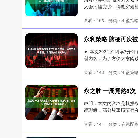
人会大幅变少，得改穿短
给大家分....
查看：
156
分类：
汇盈策
► 本文2022字 阅读3
创内容，为了方便大家阅读
查看：
143
分类：
汇盈策
声明：本文内容均是根据
读理解，部分故事情节存
“你别....
查看：
144
分类：
在线配