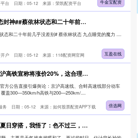
牛金宝配资
资平台
日期：05-12
来源：荣凯配资平台
互盈在线 #蔡依林状态封神##蔡依林状态和二十年前几乎没差别# 蔡依林状态 九
态和二十年前几乎没差别# 蔡依林状态 九点睡觉的魔力 ​​​....
互盈在线
资开户
日期：05-12
来源：118配资网官网
倍选网 一直盈利的京沪高铁宣称将涨价20%，这合理吗？赔本的高铁咋办？
沪高铁官方公告直接引爆舆论：京沪高速线、合蚌高速线部分动车
00—350km/h高铁与200—250km/....
倍选网
服务
日期：05-12
来源：如何股票配资APP下载
升利配 看了高圆圆的夏日穿搭，我悟了：色不过三，款式简约，才更时髦
视野，主要是天气越来越暖和了。再过些时日，估计穿长袖的