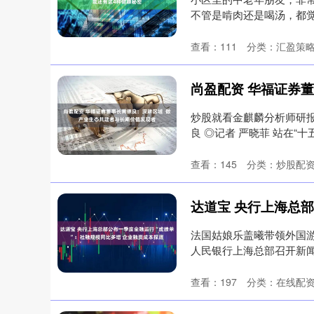
不管是啃肉还是喝汤，都
白，淡化....
查看：
111
分类：
汇盈策
炒股就看金麒麟分析师研
良 ◎记者 严晓菲 站在“
查看：
145
分类：
炒股配
法国姑娘乐盖曦带领外国游客在
人民银行上海总部召开新闻
查看：
197
分类：
在线配