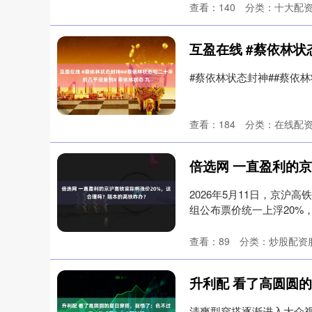
查看：
140
分类：
十大配
#蔡依林状态封神##蔡依林状
查看：
184
分类：
在线配
2026年5月11日，京
组公布票价统一上浮20%，覆盖3
查看：
89
分类：
炒股配资
清爽型穿搭逐渐进入大众