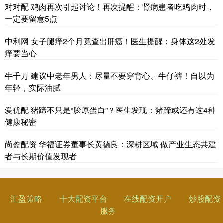
对对配 鸡肉再次引起讨论！再次提醒：肾病患者吃鸡肉时，
一定要留意5点
中利网 女子腿痒2个月竟查出肝癌！医生提醒：身体这2处发
痒要当心
牛千万 建议中老年男人：尽量不要穿背心、牛仔裤！自以为
年轻，实际油腻
爱优配 猪蹄不只是“胶原蛋白”？医生发现：猪蹄或还有这4种
健康秘密
尚盈配资 华福证券董事长黄德良：深耕区域 做产业生态共建
者与长期价值发现者
汇盈策略
十大配资平台
在线配资开户
炒股配资
服务