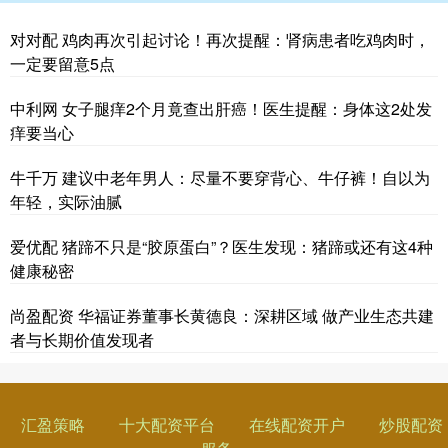
对对配 鸡肉再次引起讨论！再次提醒：肾病患者吃鸡肉时，
一定要留意5点
中利网 女子腿痒2个月竟查出肝癌！医生提醒：身体这2处发
痒要当心
牛千万 建议中老年男人：尽量不要穿背心、牛仔裤！自以为
年轻，实际油腻
爱优配 猪蹄不只是“胶原蛋白”？医生发现：猪蹄或还有这4种
健康秘密
尚盈配资 华福证券董事长黄德良：深耕区域 做产业生态共建
者与长期价值发现者
汇盈策略
十大配资平台
在线配资开户
炒股配资