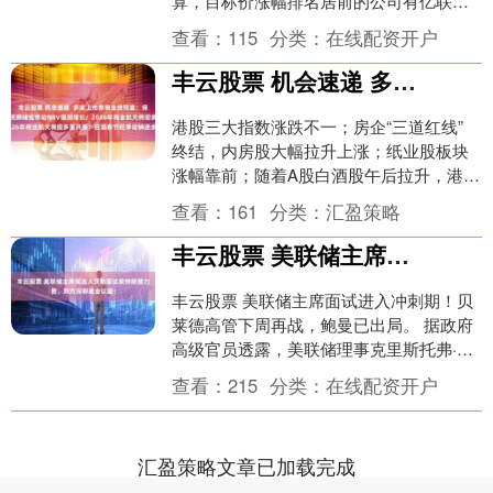
算，目标价涨幅排名居前的公司有亿联网
络、兴福电子、英科再生，目标价涨幅分
查看：
115
分类：
在线配资开户
别为53.....
丰云股票 机会速递 多家上市券商业绩预喜；保险开门红销售火热，居民挪储或带动NBV强劲增长；2026年商业航天将迎多重共振；白酒春节旺季动销逐步启动
港股三大指数涨跌不一；房企“三道红线”
终结，内房股大幅拉升上涨；纸业股板块
涨幅靠前；随着A股白酒股午后拉升，港股
啤酒概念股跟涨。 另一方面，濠赌股跌幅
查看：
161
分类：
汇盈策略
明显，黄....
丰云股票 美联储主席候选人沃勒面试获特朗普力赞，双方深聊就业议题！
丰云股票 美联储主席面试进入冲刺期！贝
莱德高管下周再战，鲍曼已出局。 据政府
高级官员透露，美联储理事克里斯托弗·沃
勒（Christopher Waller）与美....
查看：
215
分类：
在线配资开户
汇盈策略文章已加载完成