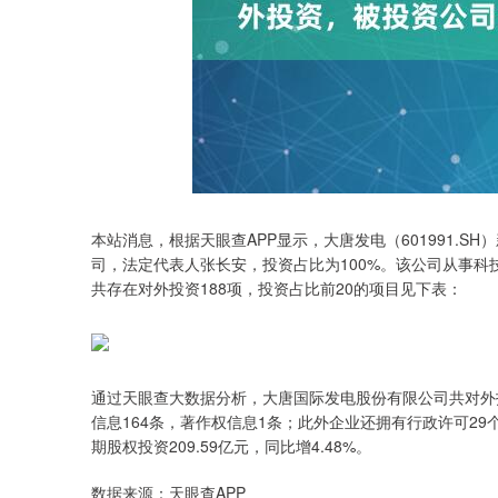
沪深300
4651.31
.08
-0.24%
-6.85
-0.
本站消息，根据天眼查APP显示，大唐发电（601991.
司，法定代表人张长安，投资占比为100%。该公司从事科
共存在对外投资188项，投资占比前20的项目见下表：
通过天眼查大数据分析，大唐国际发电股份有限公司共对外投
信息164条，著作权信息1条；此外企业还拥有行政许可29个。
期股权投资209.59亿元，同比增4.48%。
数据来源：天眼查APP