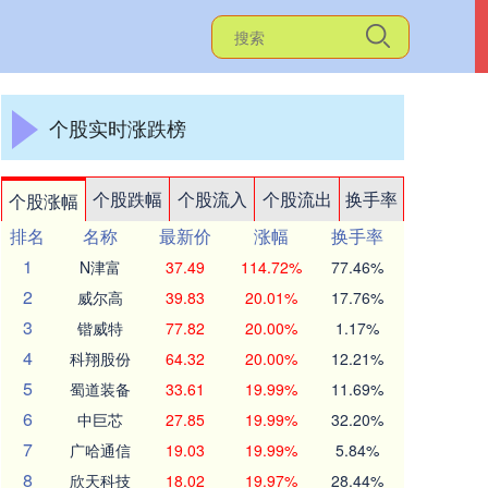
个股实时涨跌榜
个股跌幅
个股流入
个股流出
换手率
个股涨幅
排名
名称
最新价
涨幅
换手率
1
N津富
37.49
114.72%
77.46%
2
威尔高
39.83
20.01%
17.76%
3
锴威特
77.82
20.00%
1.17%
4
科翔股份
64.32
20.00%
12.21%
5
蜀道装备
33.61
19.99%
11.69%
6
中巨芯
27.85
19.99%
32.20%
7
广哈通信
19.03
19.99%
5.84%
8
欣天科技
18.02
19.97%
28.44%