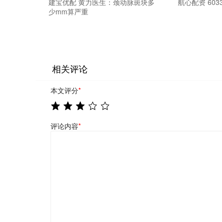
建宝优配 黄力医生：颈动脉斑块多
航心配资 6033
少mm算严重
相关评论
本文评分
*
评论内容
*