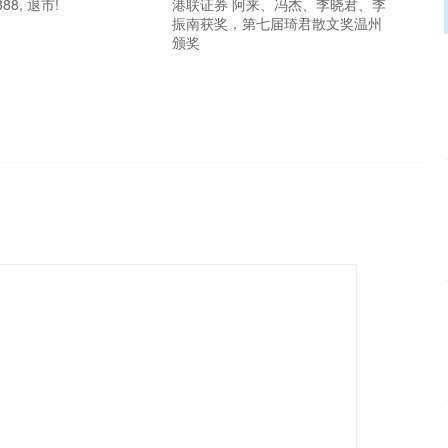
88, 退市!
港联证券 阿来、冯杰、李晓君、李
振南获奖，第七届琦君散文奖温州
颁奖