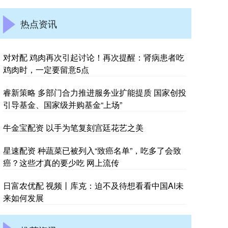
热点资讯
对对配 鸡肉再次引起讨论！再次提醒：肾病患者吃
鸡肉时，一定要留意5点
睿新策略 多部门合力推进服务业扩能提质 国家创投
引导基金、国家级并购基金“上场”
牛金宝配资 以手为笔复刻宫廷花艺之美
星速配资 种蔬菜已被列入“致癌名单”，吃多了会致
癌？这些才真的要少吃 网上流传
日富农优配 视频丨库克：迫不及待想看看中国AI未
来如何发展