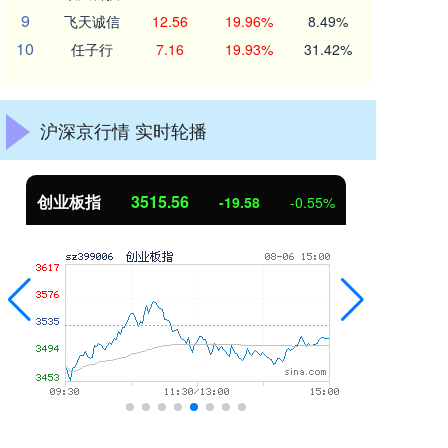
9
飞天诚信
12.56
19.96%
8.49%
10
任子行
7.16
19.93%
31.42%
沪深京行情 实时轮播
创业板指
3515.56
基
-19.58
-0.55%