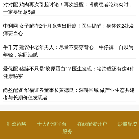
对对配 鸡肉再次引起讨论！再次提醒：肾病患者吃鸡肉时，
一定要留意5点
中利网 女子腿痒2个月竟查出肝癌！医生提醒：身体这2处发
痒要当心
牛千万 建议中老年男人：尽量不要穿背心、牛仔裤！自以为
年轻，实际油腻
爱优配 猪蹄不只是“胶原蛋白”？医生发现：猪蹄或还有这4种
健康秘密
尚盈配资 华福证券董事长黄德良：深耕区域 做产业生态共建
者与长期价值发现者
汇盈策略
十大配资平台
在线配资开户
炒股配资
服务