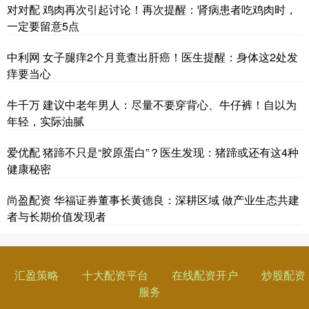
对对配 鸡肉再次引起讨论！再次提醒：肾病患者吃鸡肉时，
一定要留意5点
中利网 女子腿痒2个月竟查出肝癌！医生提醒：身体这2处发
痒要当心
牛千万 建议中老年男人：尽量不要穿背心、牛仔裤！自以为
年轻，实际油腻
爱优配 猪蹄不只是“胶原蛋白”？医生发现：猪蹄或还有这4种
健康秘密
尚盈配资 华福证券董事长黄德良：深耕区域 做产业生态共建
者与长期价值发现者
汇盈策略
十大配资平台
在线配资开户
炒股配资
服务