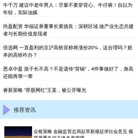
牛千万 建议中老年男人：尽量不要穿背心、牛仔裤！自以为
年轻，实际油腻
尚盈配资 华福证券董事长黄德良：深耕区域 做产业生态共建
者与长期价值发现者
倍选网 一直盈利的京沪高铁宣称将涨价20%，这合理吗？赔
本的高铁咋办？
恩卓中盈 孩子长不高？不是遗传“背锅”，4件事做好了，身高
还能再窜一窜
睿新策略 “荐股网红”王某，被公开曝光
推荐资讯
众银策略 金融监管总局起草新规征求社会意见 规
范严重失信主体名单管理