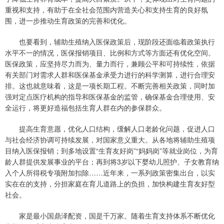
重视和支持，有助于在全社会范围内营造关心和支持生育的良好氛
围，进一步推动生育政策的完善和优化。
也要看到，辅助生殖纳入医保政策后，现阶段还面临着政策执行
水平不一的情况，医保报销项目、比例和方式等方面还有优化空间。
医保政策，应坚持尽力而为、量力而行，兼顾公平和可持续性，依据
有关部门对需求人群和医保基金承受力进行的科学测算，进行合理安
排。这也就意味着，这是一项长期工程。不断完善相关政策，同时加
强对定点医疗机构的指导和医保基金的监管，确保基金合理使用、安
全运行，将更好造福包括生育人群在内的参保群众。
提高生育意愿，优化人口结构，缓解人口老龄化问题，促进人口
与社会经济协调可持续发展，对国家意义重大。从各地将辅助生殖项
目纳入医保报销；到多地设置“生育友好岗”“妈妈岗”等就业岗位，为育
龄人群提供发展事业的平台；再到将3岁以下婴幼儿照护、子女教育纳
入个人所得税专项附加扣除……近年来，一系列政策密集出台，以实
实在在的支持，分担家庭在育儿道路上的负担，加快构建生育友好型
社会。
家是最小国鼎泽配资，国是千万家。随着生育支持体系不断优化