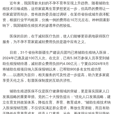
近年来，我国育龄夫妇的不孕不育率呈现上升趋势。随着辅助生
殖技术日臻成熟，这些家庭离生育梦想更近一步，但高昂的费用让一
些家庭望而却步。曾有政协委员做过调研，在某些省份或城市鼎泽配
资，根据行业平均粗算，分娩一例的费用在10万元左右。种种因素影
响下，我国辅助生殖技术的渗透率仍然较低。
医保的目的，在于减轻医疗负担，使人们能够更容易地获得医疗
服务，为不孕不育家庭减轻费用负担是题中应有之义。
目前，31个省份和新疆生产建设兵团均已将辅助生殖纳入医保，
2024年已惠及超100万人次。在北京，已有5.38万参保人员享受到辅
助生殖报销待遇，减轻群众费用负担约4.06亿元；宁夏自2024年9月
将辅助生殖项目纳入医保报销以来，已帮助900多名女性成功受
孕……以惠民为旨归，相关服务的可及性进一步提高，助力更多家庭
享受天伦之乐，彰显医保制度的互助共济性。
辅助生殖进医保不仅是医疗健康领域的突破，更是落实国家人口
发展战略的重要举措。党的二十大报告提出：“优化人口发展战略，建
立生育支持政策体系，降低生育、养育、教育成本。”辅助生殖技术纳
入医保报销范围，不仅切实满足群众需求，释放生育潜能，而且有助
于降低生育养育成本，提高人口素质。从中，更体现出对生育问题的