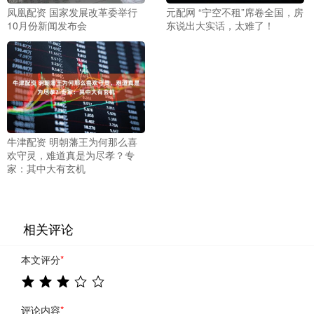
凤凰配资 国家发展改革委举行
元配网 “宁空不租”席卷全国，房
10月份新闻发布会
东说出大实话，太难了！
牛津配资 明朝藩王为何那么喜
欢守灵，难道真是为尽孝？专
家：其中大有玄机
相关评论
本文评分
*
评论内容
*