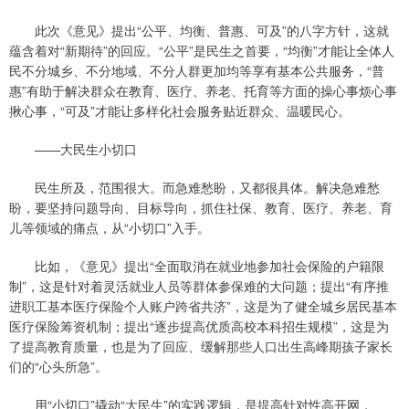
此次《意见》提出“公平、均衡、普惠、可及”的八字方针，这就
蕴含着对“新期待”的回应。“公平”是民生之首要，“均衡”才能让全体人
民不分城乡、不分地域、不分人群更加均等享有基本公共服务，“普
惠”有助于解决群众在教育、医疗、养老、托育等方面的操心事烦心事
揪心事，“可及”才能让多样化社会服务贴近群众、温暖民心。
——大民生小切口
民生所及，范围很大。而急难愁盼，又都很具体。解决急难愁
盼，要坚持问题导向、目标导向，抓住社保、教育、医疗、养老、育
儿等领域的痛点，从“小切口”入手。
比如，《意见》提出“全面取消在就业地参加社会保险的户籍限
制”，这是针对着灵活就业人员等群体参保难的大问题；提出“有序推
进职工基本医疗保险个人账户跨省共济”，这是为了健全城乡居民基本
医疗保险筹资机制；提出“逐步提高优质高校本科招生规模”，这是为
了提高教育质量，也是为了回应、缓解那些人口出生高峰期孩子家长
们的“心头所急”。
用“小切口”撬动“大民生”的实践逻辑，是提高针对性高开网，