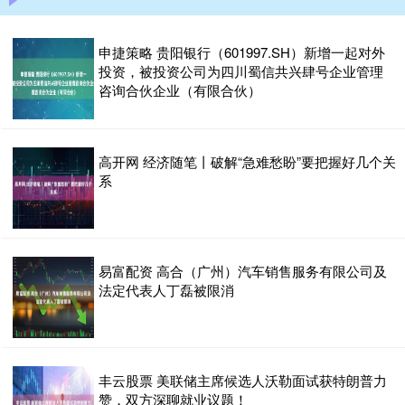
申捷策略 贵阳银行（601997.SH）新增一起对外
投资，被投资公司为四川蜀信共兴肆号企业管理
咨询合伙企业（有限合伙）
高开网 经济随笔丨破解“急难愁盼”要把握好几个关
系
易富配资 高合（广州）汽车销售服务有限公司及
法定代表人丁磊被限消
丰云股票 美联储主席候选人沃勒面试获特朗普力
赞，双方深聊就业议题！