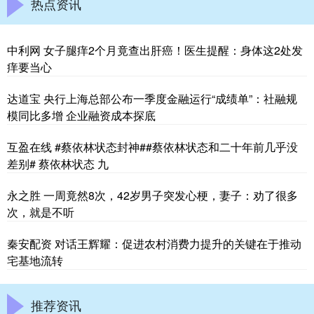
热点资讯
中利网 女子腿痒2个月竟查出肝癌！医生提醒：身体这2处发
痒要当心
达道宝 央行上海总部公布一季度金融运行“成绩单”：社融规
模同比多增 企业融资成本探底
互盈在线 #蔡依林状态封神##蔡依林状态和二十年前几乎没
差别# 蔡依林状态 九
永之胜 一周竟然8次，42岁男子突发心梗，妻子：劝了很多
次，就是不听
秦安配资 对话王辉耀：促进农村消费力提升的关键在于推动
宅基地流转
推荐资讯