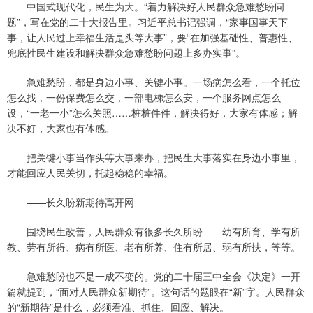
中国式现代化，民生为大。“着力解决好人民群众急难愁盼问
题”，写在党的二十大报告里。习近平总书记强调，“家事国事天下
事，让人民过上幸福生活是头等大事”，要“在加强基础性、普惠性、
兜底性民生建设和解决群众急难愁盼问题上多办实事”。
急难愁盼，都是身边小事、关键小事。一场病怎么看，一个托位
怎么找，一份保费怎么交，一部电梯怎么安，一个服务网点怎么
设，“一老一小”怎么关照……桩桩件件，解决得好，大家有体感；解
决不好，大家也有体感。
把关键小事当作头等大事来办，把民生大事落实在身边小事里，
才能回应人民关切，托起稳稳的幸福。
——长久盼新期待高开网
围绕民生改善，人民群众有很多长久所盼——幼有所育、学有所
教、劳有所得、病有所医、老有所养、住有所居、弱有所扶，等等。
急难愁盼也不是一成不变的。党的二十届三中全会《决定》一开
篇就提到，“面对人民群众新期待”。这句话的题眼在“新”字。人民群众
的“新期待”是什么，必须看准、抓住、回应、解决。