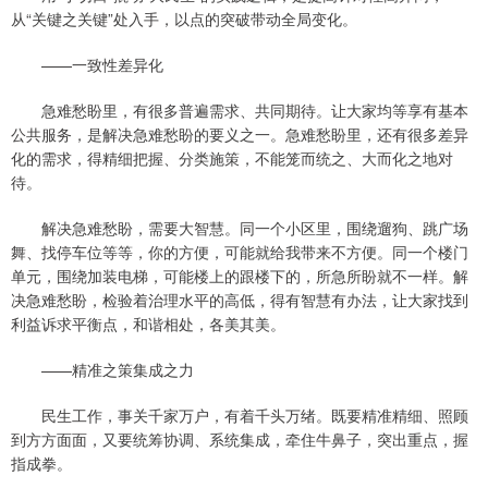
从“关键之关键”处入手，以点的突破带动全局变化。
——一致性差异化
急难愁盼里，有很多普遍需求、共同期待。让大家均等享有基本
公共服务，是解决急难愁盼的要义之一。急难愁盼里，还有很多差异
化的需求，得精细把握、分类施策，不能笼而统之、大而化之地对
待。
解决急难愁盼，需要大智慧。同一个小区里，围绕遛狗、跳广场
舞、找停车位等等，你的方便，可能就给我带来不方便。同一个楼门
单元，围绕加装电梯，可能楼上的跟楼下的，所急所盼就不一样。解
决急难愁盼，检验着治理水平的高低，得有智慧有办法，让大家找到
利益诉求平衡点，和谐相处，各美其美。
——精准之策集成之力
民生工作，事关千家万户，有着千头万绪。既要精准精细、照顾
到方方面面，又要统筹协调、系统集成，牵住牛鼻子，突出重点，握
指成拳。