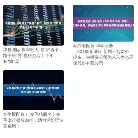
泰兴隆配资 华泰证券
华夏国际 当年轻人“接管”春节，
（601688.SH）新增一起对外
路子很“野”也很走心丨年年
投资，被投资公司为东珠生态环
有“愉”⑤
保股份有限公司
金牛股配资 广发飞猪联名卡多
重出行权益加持，助力轻松玩转
黄金周！