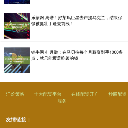
乐蒙网 离谱！好莱坞巨星去声援乌克兰，结果保
镖被抓壮丁送去前线！
锦牛网 杜月徵：在马贝拉每个月薪资到手1000多
点，就只能覆盖吃饭的钱
汇盈策略
十大配资平台
在线配资开户
炒股配资
服务
友情链接：