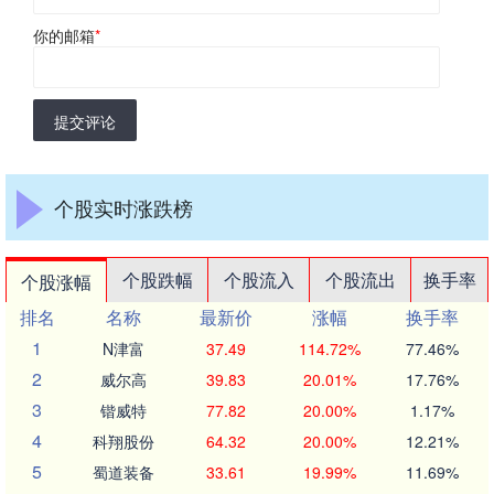
你的邮箱
*
提交评论
个股实时涨跌榜
个股跌幅
个股流入
个股流出
换手率
个股涨幅
排名
名称
最新价
涨幅
换手率
1
N津富
37.49
114.72%
77.46%
2
威尔高
39.83
20.01%
17.76%
3
锴威特
77.82
20.00%
1.17%
4
科翔股份
64.32
20.00%
12.21%
5
蜀道装备
33.61
19.99%
11.69%